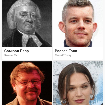
Сэмюэл Парр
Рассел Тови
Samuel Parr
Russell Tovey