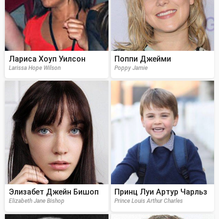
Лариса Хоуп Уилсон
Поппи Джейми
Larissa Hope Wilson
Poppy Jamie
Элизабет Джейн Бишоп
Принц Луи Артур Чарльз
Elizabeth Jane Bishop
Prince Louis Arthur Charles