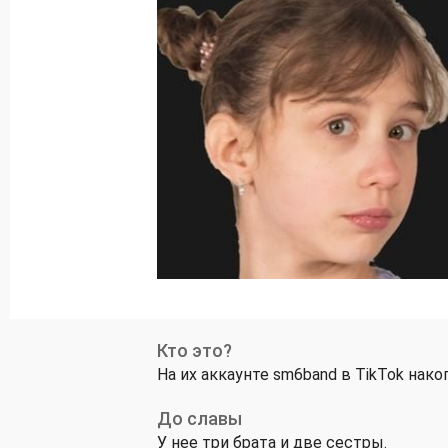
Кто это?
На их аккаунте sm6band в TikTok нако
До славы
У нее три брата и две сестры.