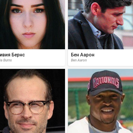
ивия Бернс
Бен Аарон
ia Burns
Ben Aaron