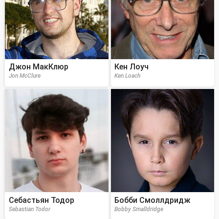
Джон МакКлюр
Кен Лоуч
Jon McClure
Ken Loach
Себастьян Тодор
Бобби Смоллдридж
Sebastian Todor
Bobby Smalldridge