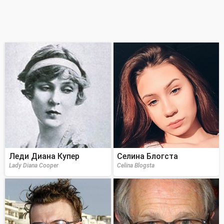
Леди Диана Купер
Селина Блогста
Lady Diana Cooper
Celina Blogsta