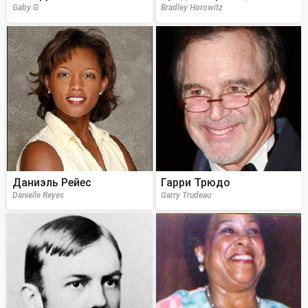
Gaby G
Bradley Horowitz
Даниэль Рейес
Гарри Трюдо
Danielle Reyes
Garry Trudeau