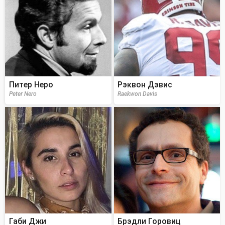
Питер Неро
Рэквон Дэвис
Peter Nero
Raekwon Davis
Габи Джи
Брэдли Горовиц