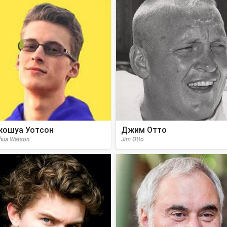
ошуа Уотсон
Джим Отто
hua Watson
Jim Otto