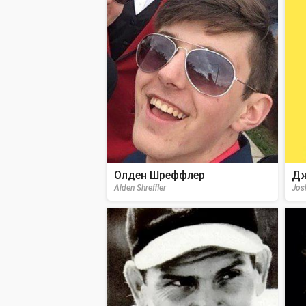
Олден Шреффлер
Дж
Alden Shreffler
Jos