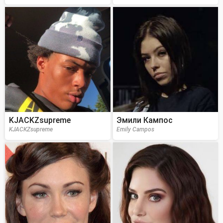
KJACKZsupreme
Эмили Кампос
KJACKZsupreme
Emily Campos