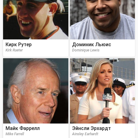
Кирк Рутер
Доминик Льюис
Kirk Rueter
Dominique Lewis
Майк Фаррелл
Эйнсли Эрхардт
Mike Farrell
Ainsley Earhardt