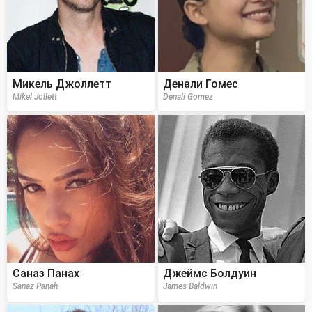
Микель Джоллетт
Денали Гомес
Mikel Jollett
Denali Gomez
Саназ Панах
Джеймс Болдуин
Sanaz Panah
James Baldwin