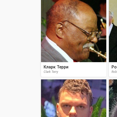
Кларк Терри
Ро
Clark Terry
Rob