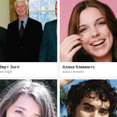
берт Энгл
Алана Клементс
ert Engle
Alana Clements