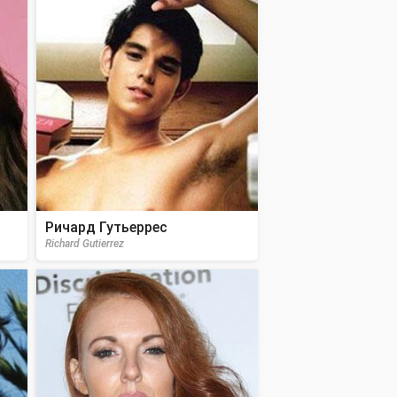
Ричард Гутьеррес
Richard Gutierrez