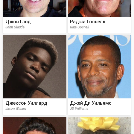
Джон Глод
Раджа Госнелл
John Glaude
Raja Gosnell
Джексон Уиллард
Джей Ди Уильямс
Jaxon Willard
JD Williams