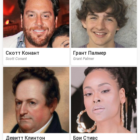
Скотт Конант
Грант Палмер
Scott Conant
Grant Palmer
Девитт Клинтон
Бри Стивс