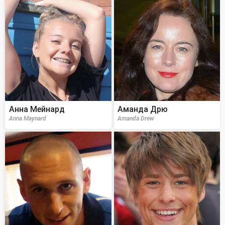
Анна Мейнард
Аманда Дрю
Anna Maynard
Amanda Drew