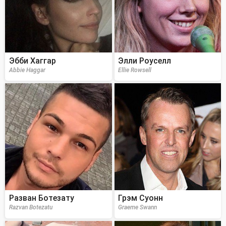
Эбби Хаггар
Элли Роуселл
Abbie Haggar
Ellie Rowsell
Разван Ботезату
Грэм Суонн
Razvan Botezatu
Graeme Swann