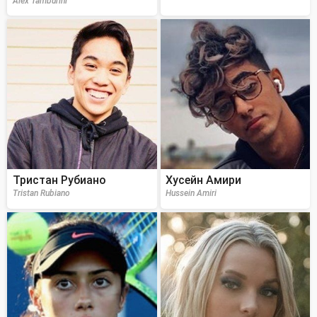
Alex Tamburini
Тристан Рубиано
Хусейн Амири
Tristan Rubiano
Hussein Amiri