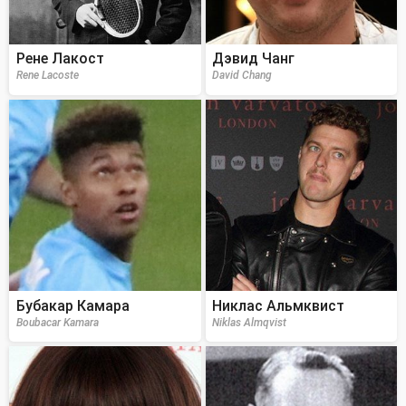
Рене Лакост
Дэвид Чанг
Rene Lacoste
David Chang
Бубакар Камара
Никлас Альмквист
Boubacar Kamara
Niklas Almqvist