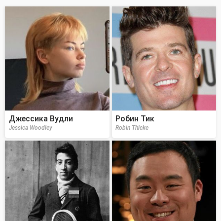
Джессика Вудли
Робин Тик
Jessica Woodley
Robin Thicke