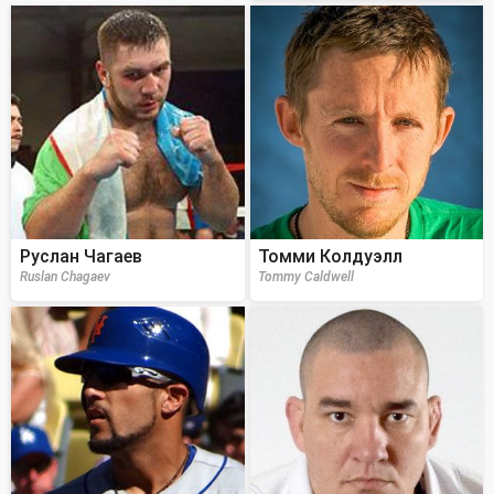
Руслан Чагаев
Томми Колдуэлл
Ruslan Chagaev
Tommy Caldwell