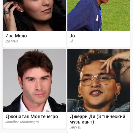
Иза Мело
Jô
Iza Melo
Jô
Джонатан Монтенегро
Джерри Ди (Этнический
музыкант)
Jonathan Montenegro
Jerry Di