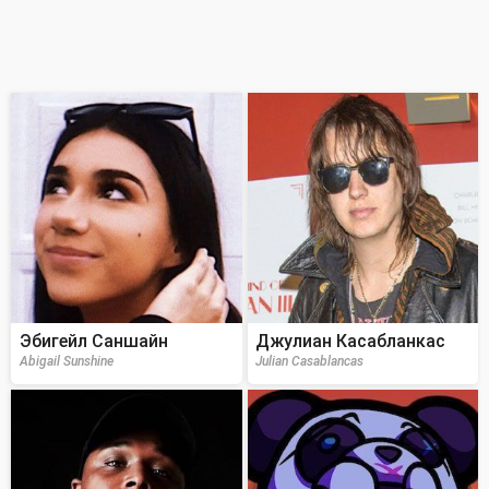
Эбигейл Саншайн
Джулиан Касабланкас
Abigail Sunshine
Julian Casablancas