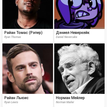
Райан Томас (Рэпер)
Дэниел Неверкейк
Ryan Thomas
Daniel Nevercake
Райан Льюис
Норман Мейлер
Ryan Lewis
Norman Mailer