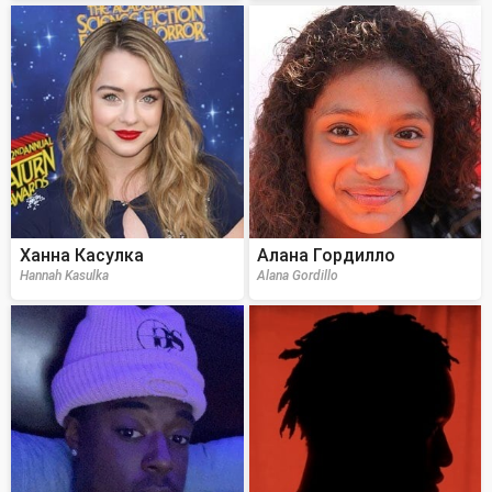
Ханна Касулка
Алана Гордилло
Hannah Kasulka
Alana Gordillo