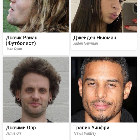
Джейк Райан
Джейден Ньюман
(Футболист)
Jaden Newman
Jake Ryan
Джейми Орр
Трэвис Уинфри
Jamie Orr
Travis Winfrey