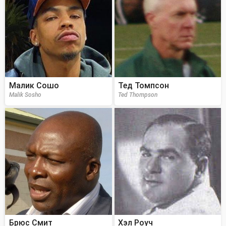
Малик Сошо
Тед Томпсон
Malik Sosho
Ted Thompson
Брюс Смит
Хэл Роуч