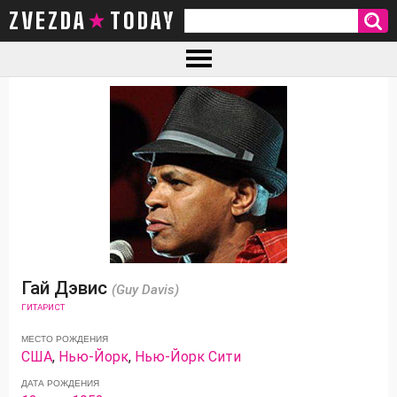
ZVEZDA TODAY
Гай Дэвис
(Guy Davis)
ГИТАРИСТ
МЕСТО РОЖДЕНИЯ
США
,
Нью-Йорк
,
Нью-Йорк Сити
ДАТА РОЖДЕНИЯ