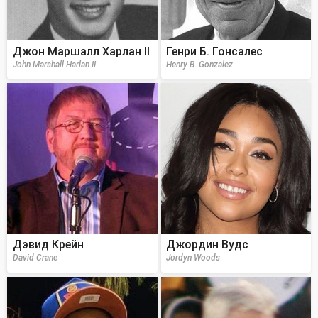
Джон Маршалл Харлан II
Генри Б. Гонсалес
John Marshall Harlan II
Henry B. Gonzalez
Дэвид Крейн
Джордин Вудс
David Crane
Jordyn Woods