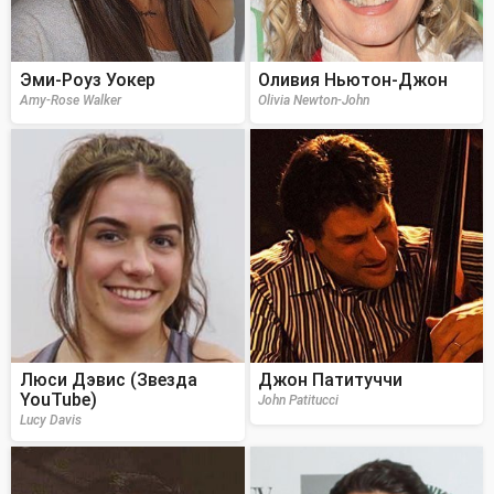
Эми-Роуз Уокер
Оливия Ньютон-Джон
Amy-Rose Walker
Olivia Newton-John
Люси Дэвис (Звезда
Джон Патитуччи
YouTube)
John Patitucci
Lucy Davis