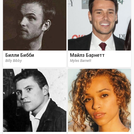
Билли Бибби
Майлз Барнетт
Billy Bibby
Myles Barnett