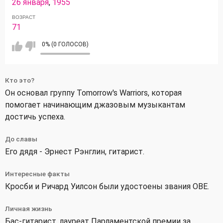
26 января
,
1955
ВОЗРАСТ
71
0% (0 ГОЛОСОВ)
Кто это?
Он основал группу Tomorrow's Warriors, которая
помогает начинающим джазовым музыкантам
достичь успеха.
До славы
Его дядя - Эрнест Рэнглин, гитарист.
Интересные факты
Кросби и Ричард Уилсон были удостоены звания OBE.
Личная жизнь
Бас-гитарист, лауреат Парламентской премии за