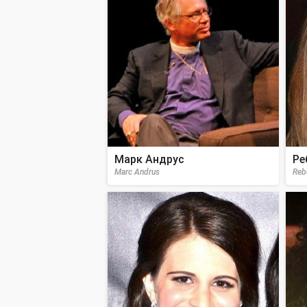
Марк Андрус
Ре
Marc Andrus
Reb