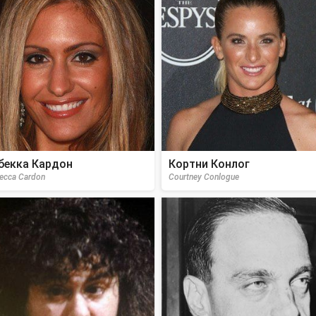
бекка Кардон
Кортни Конлог
ecca Cardon
Courtney Conlogue