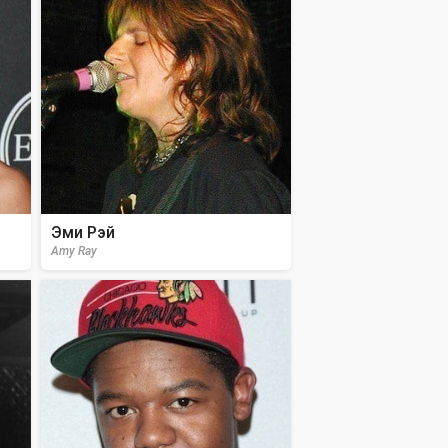
Эми Рэй
Amy Ray