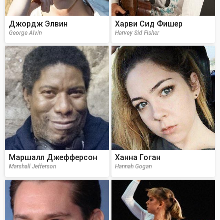
Джордж Элвин
Харви Сид Фишер
George Alvin
Harvey Sid Fisher
Маршалл Джефферсон
Ханна Гоган
Marshall Jefferson
Hannah Gogan