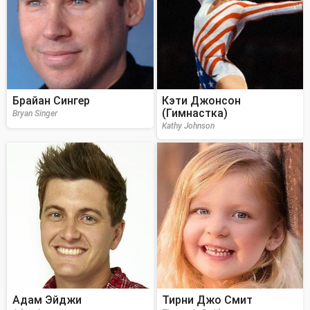
Брайан Сингер
Кэти Джонсон
(Гимнастка)
Bryan Singer
Kathy Johnson
Адам Эйджи
Тирни Джо Смит