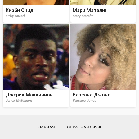
Кирби Снид
Мэри Маталин
Kirby Snead
Mary Matalin
Джерик Маккиннон
Варсана Джонс
Jerick McKinnon
Varsana Jones
ГЛАВНАЯ
ОБРАТНАЯ СВЯЗЬ