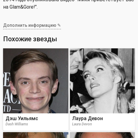
на Glam&Gore!".
Дополнить информацию ✎
Похожие звезды
Дэш Уильямс
Лаура Девон
Dash Williams
Laura Devon