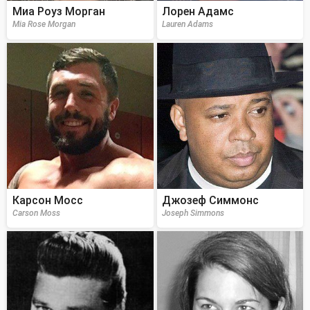
Миа Роуз Морган
Лорен Адамс
Mia Rose Morgan
Lauren Adams
Карсон Мосс
Джозеф Симмонс
Carson Moss
Joseph Simmons