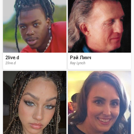
2live.d
Рэй Линч
2live.d
Ray Lynch