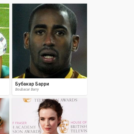
Бубакар Барри
Boubacar Barry