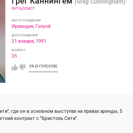
Грег Каннингем
(Greg Cunningham)
ФУТБОЛИСТ
МЕСТО РОЖДЕНИЯ
Ирландия
,
Голуэй
ДАТА РОЖДЕНИЯ
31 января
,
1991
ВОЗРАСТ
35
0% (0 ГОЛОСОВ)
ти", где он в основном выступал на правах аренды, 5
етний контракт с "Бристоль Сити".