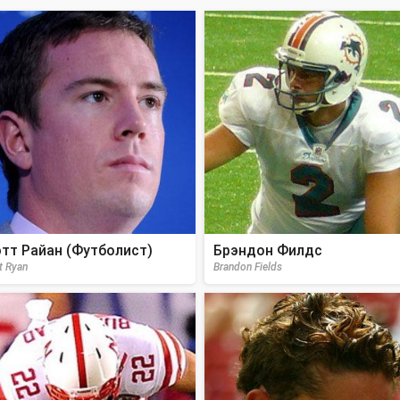
тт Райан (Футболист)
Брэндон Филдс
t Ryan
Brandon Fields