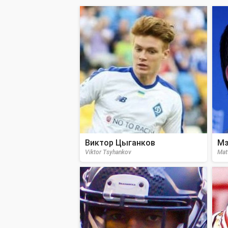
Виктор Цыганков
Мэ
Viktor Tsyhankov
Mat