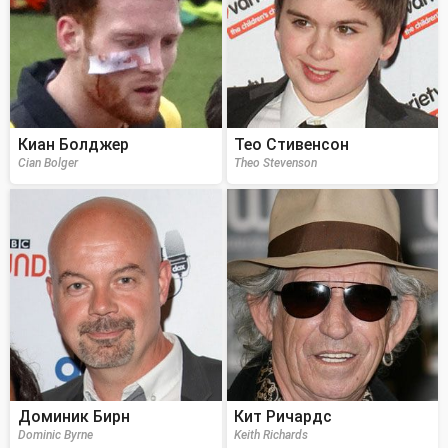
Киан Болджер
Тео Стивенсон
Cian Bolger
Theo Stevenson
Доминик Бирн
Кит Ричардс
Dominic Byrne
Keith Richards