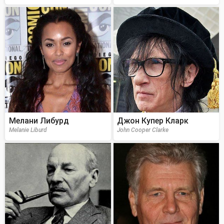
Мелани Либурд
Джон Купер Кларк
Melanie Liburd
John Cooper Clarke