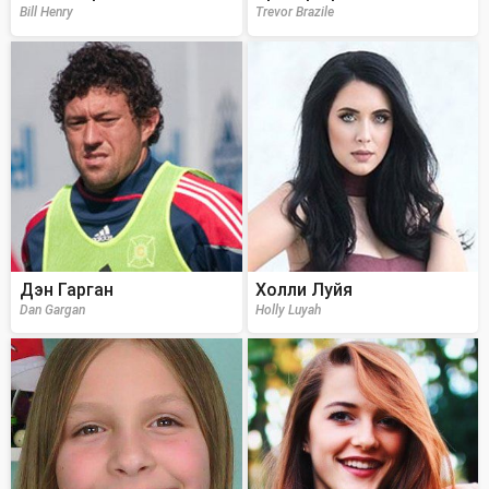
Bill Henry
Trevor Brazile
Дэн Гарган
Холли Луйя
Dan Gargan
Holly Luyah