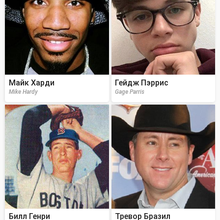
Майк Харди
Гейдж Пэррис
Mike Hardy
Gage Parris
Билл Генри
Тревор Бразил