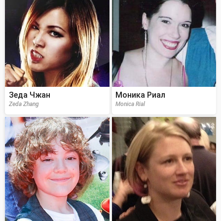
Зеда Чжан
Моника Риал
Zeda Zhang
Monica Rial