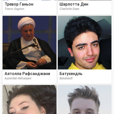
Тревор Ганьон
Шарлотта Дин
Trevor Gagnon
Charlotte Dean
Аятолла Рафсанджани
Батухендль
Ayatollah Rafsanjani
Batuhendl