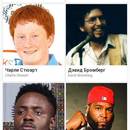
Чарли Стюарт
Дэвид Бромберг
Charlie Stewart
David Bromberg