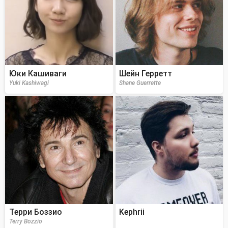
Юки Кашиваги
Шейн Герретт
Yuki Kashiwagi
Shane Guerrette
Терри Боззио
Kephrii
Terry Bozzio