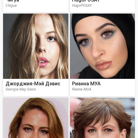
Chigua
HugoPOSAY
Джорджия-Мэй Дэвис
Рианна МУА
Georgia-May Davis
Rianne MUA