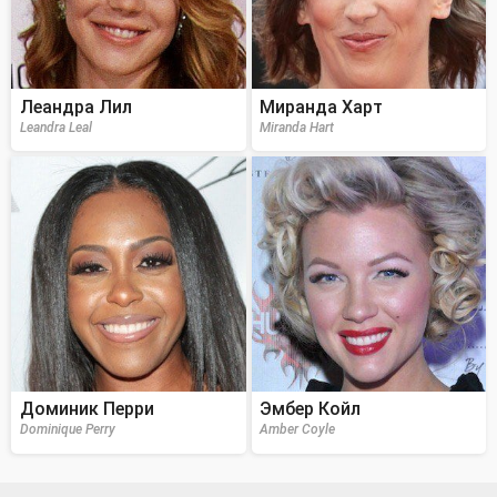
Леандра Лил
Миранда Харт
Leandra Leal
Miranda Hart
Доминик Перри
Эмбер Койл
Dominique Perry
Amber Coyle