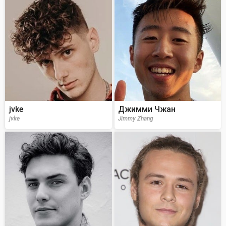
jvke
Джимми Чжан
jvke
Jimmy Zhang