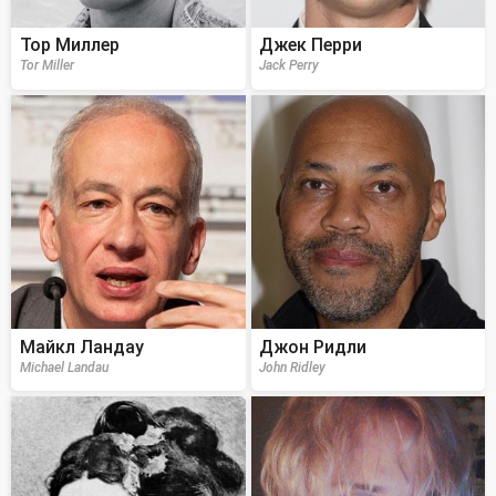
Тор Миллер
Джек Перри
Tor Miller
Jack Perry
Майкл Ландау
Джон Ридли
Michael Landau
John Ridley