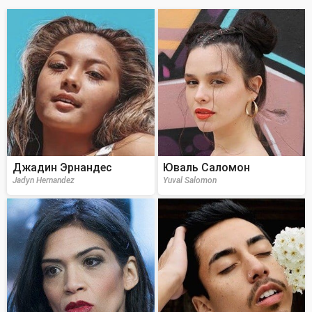
Джадин Эрнандес
Юваль Саломон
Jadyn Hernandez
Yuval Salomon