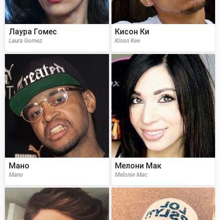
Лаура Гомес
Кисон Ки
Laura Gomez
Kison Kee
Мано
Мелони Мак
Mano
Melonie Mac