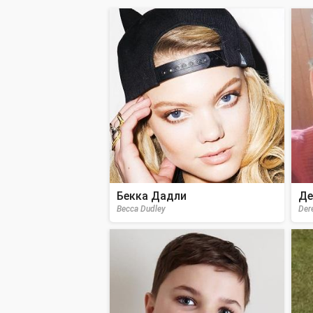
Бекка Дадли
Де
Becca Dudley
Der