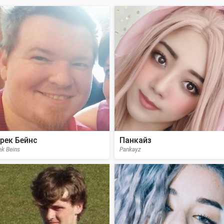
рек Бейнс
Панкайз
ek Beins
Pankayz