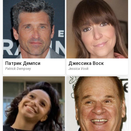
Патрик Демпси
Джессика Воск
Patrick Dempsey
Jessica Vosk