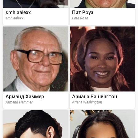
smh.aalexx
Пит Роуз
smh.aalexx
Pete Rose
Арманд Хаммер
Ариана Вашингтон
Armand Hammer
Ariana Washington