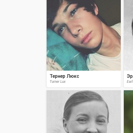
Тернер Люкс
Эр
Turner Lux
Ear