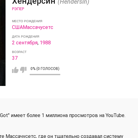
Хендерсин
(Hendersin)
РЭПЕР
МЕСТО РОЖДЕНИЯ
США
Массачусетс
ДАТА РОЖДЕНИЯ
2 сентября
,
1988
ВОЗРАСТ
37
0% (0 ГОЛОСОВ)
I Got" имеет более 1 миллиона просмотров на YouTube.
е Массачусетс, где он тщательно создавал систему