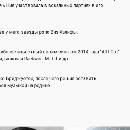
чь Ния участвовала в вокальных партиях в его
ве у мега-звезды рэпа Виз Халифы.
более известный своим синглом 2014 года "All I Got".
 включая Raekwon, Mr. Lif и др.
же Бриджуотер, после чего решил оставить
ься музыкой на родине.