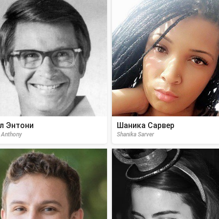
л Энтони
Шаника Сарвер
l Anthony
Shanika Sarver