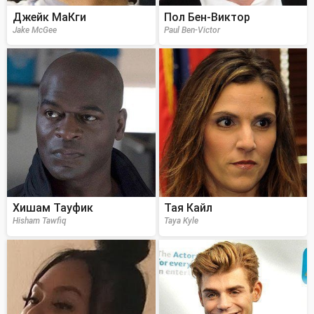
Джейк МаКги
Пол Бен-Виктор
Jake McGee
Paul Ben-Victor
Хишам Тауфик
Тая Кайл
Hisham Tawfiq
Taya Kyle