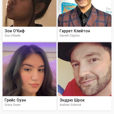
Зои О'Киф
Гаррет Клейтон
Zoe O'Keefe
Garrett Clayton
Грейс Оуэн
Эндрю Шрок
Grace Owen
Andrew Schrock