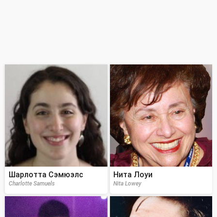
Шарлотта Сэмюэлс
Нита Лоуи
Charlotte Samuels
Nita Lowey