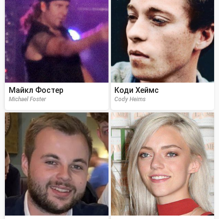
Майкл Фостер
Коди Хеймс
Michael Foster
Cody Heims