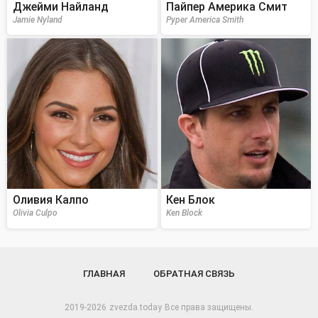
Джейми Найланд
Пайпер Америка Смит
Jamie Nyland
Pyper America Smith
Оливия Калпо
Кен Блок
Olivia Culpo
Ken Block
ГЛАВНАЯ
ОБРАТНАЯ СВЯЗЬ
2019-2026
zvezda.today
Все права защищены.