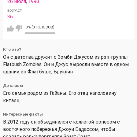
26 июля
,
1990
ВОЗРАСТ
36
0% (0 ГОЛОСОВ)
Кто это?
Он с детства дружит с Зомби Джусом из рэп-группы
Flatbush Zombies. Он и Джус выросли вместе в одном
здании во Флатбуше, Бруклин.
До славы
Его семья родом из Гайаны. Его отец наполовину
китаец.
Интересные факты
В 2012 году он объединился с коллегой-рэпером с
восточного побережья Джоуи Бадассом, чтобы
создать рэп-супергруппу Beast Coast.