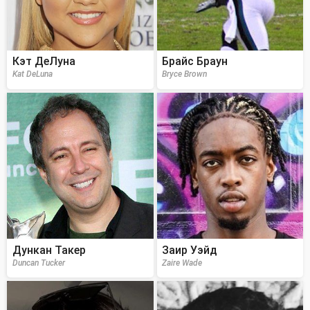
Кэт ДеЛуна
Брайс Браун
Kat DeLuna
Bryce Brown
Дункан Такер
Заир Уэйд
Duncan Tucker
Zaire Wade