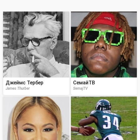
Джеймс Тербер
СемайТВ
James Thurber
SemajTV