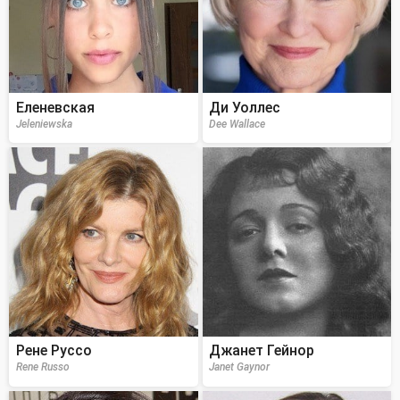
Еленевская
Ди Уоллес
Jeleniewska
Dee Wallace
Рене Руссо
Джанет Гейнор
Rene Russo
Janet Gaynor