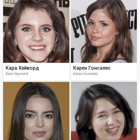
Кара Хейворд
Карен Гонсалес
Kara Hayward
Karen Gonzalez