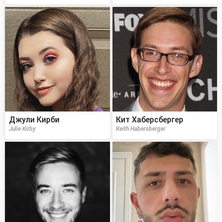
Джули Кирби
Кит Хаберсбергер
Julie Kirby
Keith Habersberger