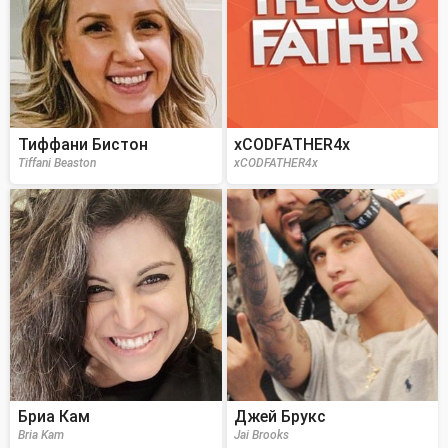
Тиффани Бистон
xCODFATHER4x
Tiffani Beaston
xCODFATHER4x
Бриа Кам
Джей Брукс
Bria Kam
Jai Brooks