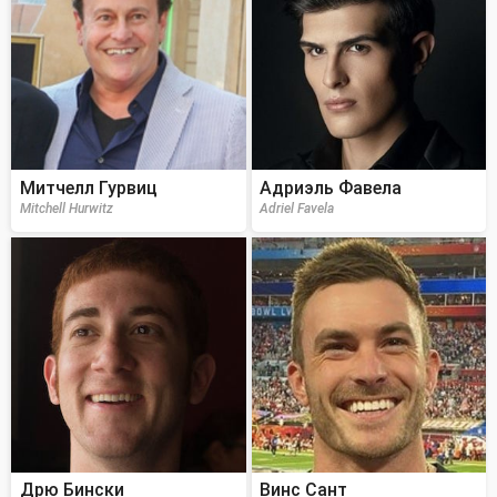
Митчелл Гурвиц
Адриэль Фавела
Mitchell Hurwitz
Adriel Favela
Дрю Бински
Винс Сант