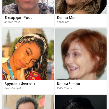
Джордан Росс
Кенна Мо
Jordan Ross
Kenna Mo
Бруклин Фентон
Келли Черри
Brooklin Fenton
Kelly Cherry