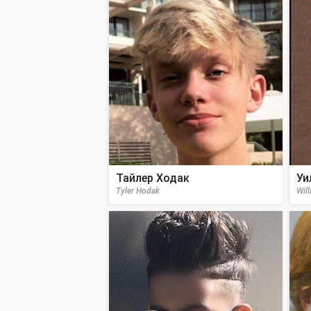
Тайлер Ходак
Уи
Tyler Hodak
Wil