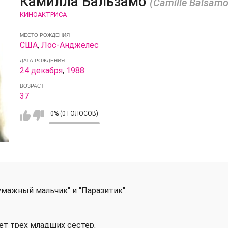
Камилла Бальзамо
(Camille Balsamo
КИНОАКТРИСА
МЕСТО РОЖДЕНИЯ
США
,
Лос-Анджелес
ДАТА РОЖДЕНИЯ
24 декабря
,
1988
ВОЗРАСТ
37
0% (0 ГОЛОСОВ)
умажный мальчик" и "Паразитик".
ет трех младших сестер.