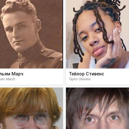
льям Марч
Тейлор Стивенс
liam March
Taylor Stevens