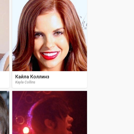
Кайла Коллинз
Kayla Collins