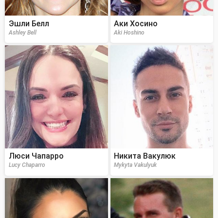
Эшли Белл
Аки Хосино
Ashley Bell
Aki Hoshino
Люси Чапарро
Никита Вакулюк
Lucy Chaparro
Mykyta Vakulyuk