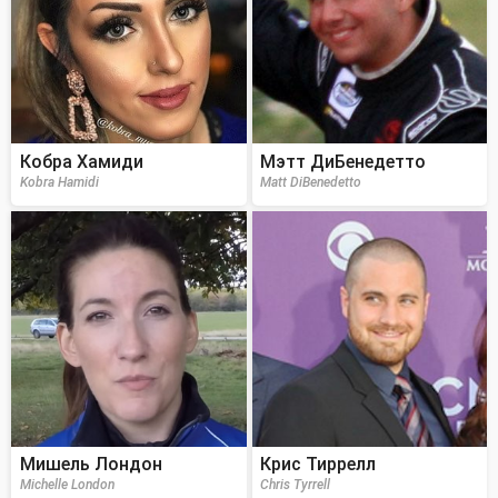
Кобра Хамиди
Мэтт ДиБенедетто
Kobra Hamidi
Matt DiBenedetto
Мишель Лондон
Крис Тиррелл
Michelle London
Chris Tyrrell