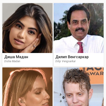
Диша Мадан
Дилип Венгсаркар
Disha Madan
Dilip Vengsarkar