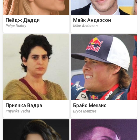
Пейдж Дадди
Майк Андерсон
Paige Duddy
Mike Anderson
Приянка Вадра
Брайс Мензис
Priyanka Vadra
Bryce Menzies