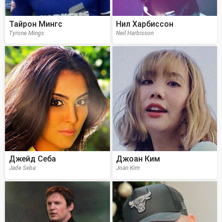
Тайрон Мингс
Нил Харбиссон
Tyrone Mings
Neil Harbisson
Джейд Себа
Джоан Ким
Jade Seba
Joan Kim