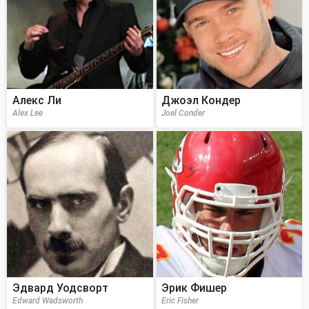
Алекс Ли
Джоэл Кондер
Alex Lee
Joel Conder
Эдвард Уодсворт
Эрик Фишер
Edward Wadsworth
Eric Fisher