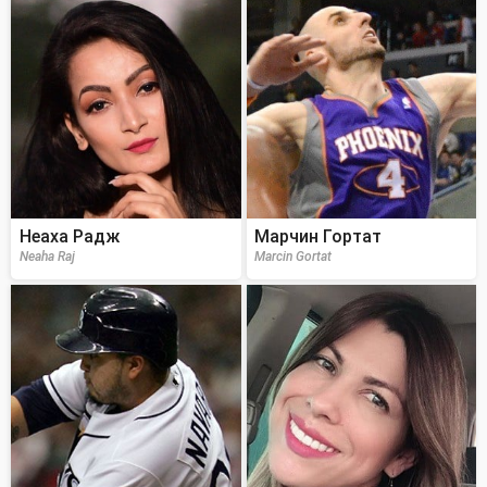
Неаха Радж
Марчин Гортат
Neaha Raj
Marcin Gortat