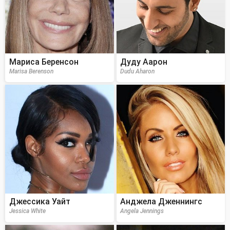
Мариса Беренсон
Дуду Аарон
Marisa Berenson
Dudu Aharon
Джессика Уайт
Анджела Дженнингс
Jessica White
Angela Jennings