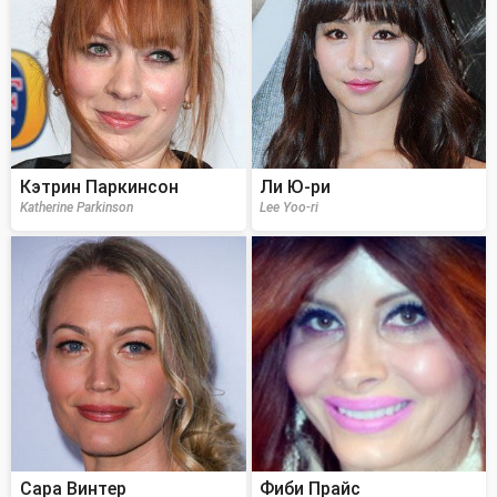
Кэтрин Паркинсон
Ли Ю-ри
Katherine Parkinson
Lee Yoo-ri
Сара Винтер
Фиби Прайс