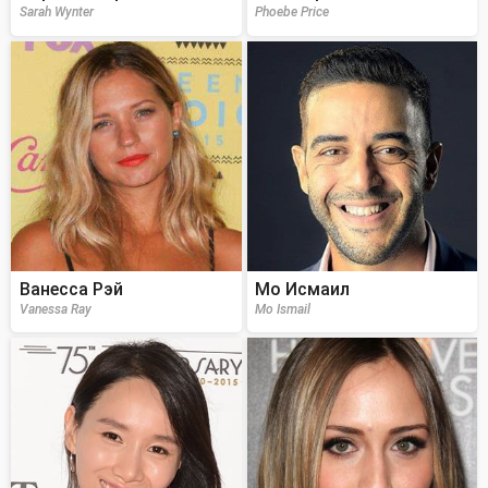
Sarah Wynter
Phoebe Price
Ванесса Рэй
Мо Исмаил
Vanessa Ray
Mo Ismail