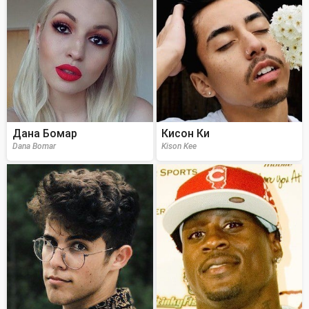
Дана Бомар
Кисон Ки
Dana Bomar
Kison Kee