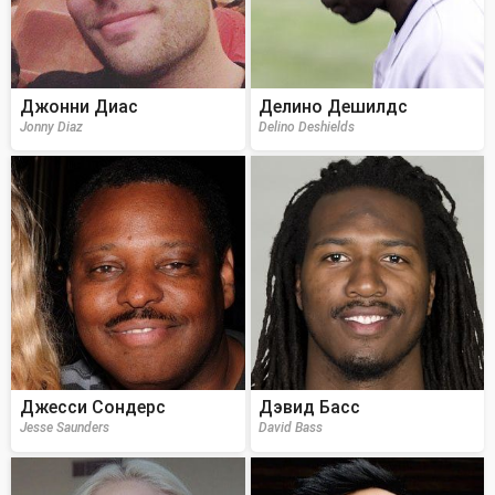
Джонни Диас
Делино Дешилдс
Jonny Diaz
Delino Deshields
Джесси Сондерс
Дэвид Басс
Jesse Saunders
David Bass