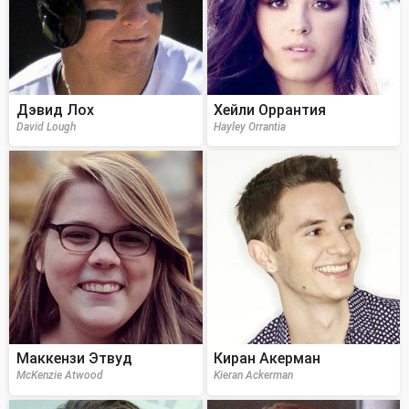
Дэвид Лох
Хейли Оррантия
David Lough
Hayley Orrantia
Маккензи Этвуд
Киран Акерман
McKenzie Atwood
Kieran Ackerman