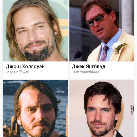
Джош Холлоуэй
Джек Янгблад
Josh Holloway
Jack Youngblood