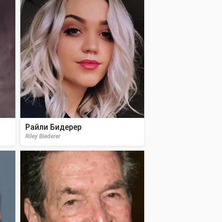
Райли Бидерер
Riley Biederer