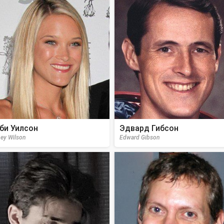
би Уилсон
Эдвард Гибсон
ey Wilson
Edward Gibson