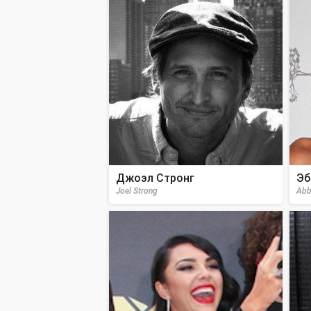
Джоэл Стронг
Эб
Joel Strong
Abb