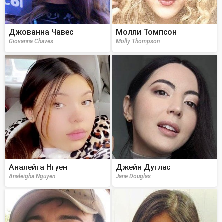
Джованна Чавес
Молли Томпсон
Giovanna Chaves
Molly Thompson
Аналейга Нгуен
Джейн Дуглас
Analeigha Nguyen
Jane Douglas