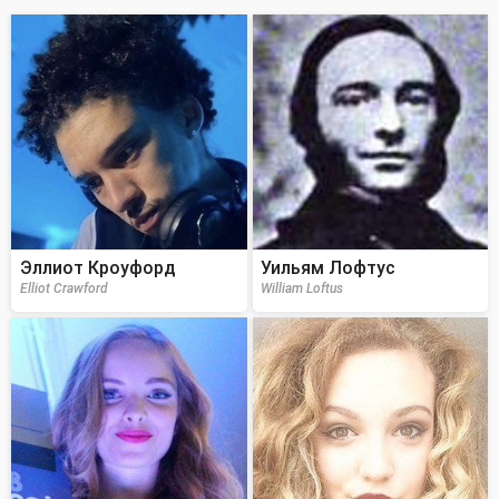
Эллиот Кроуфорд
Уильям Лофтус
Elliot Crawford
William Loftus