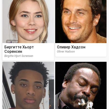
Биргитте Хьорт
Оливер Хадсон
Соренсен
Oliver Hudson
Birgitte Hjort Sorensen