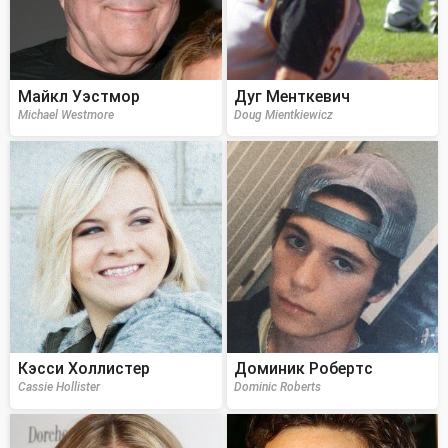
Майкл Уэстмор
Дуг Менткевич
Michael Westmore
Doug Mientkiewicz
Кэсси Холлистер
Доминик Робертс
Cassie Hollister
Dominic Roberts