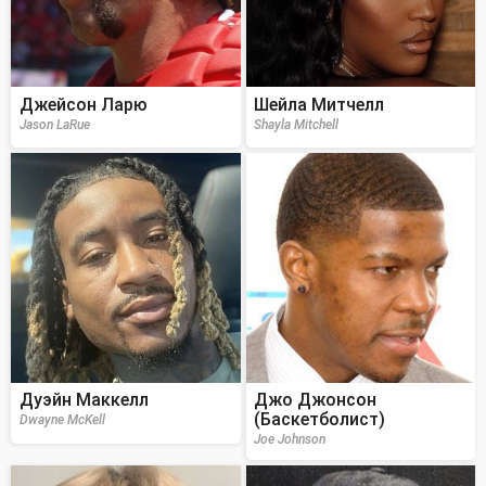
Джейсон Ларю
Шейла Митчелл
Jason LaRue
Shayla Mitchell
Дуэйн Маккелл
Джо Джонсон
(Баскетболист)
Dwayne McKell
Joe Johnson