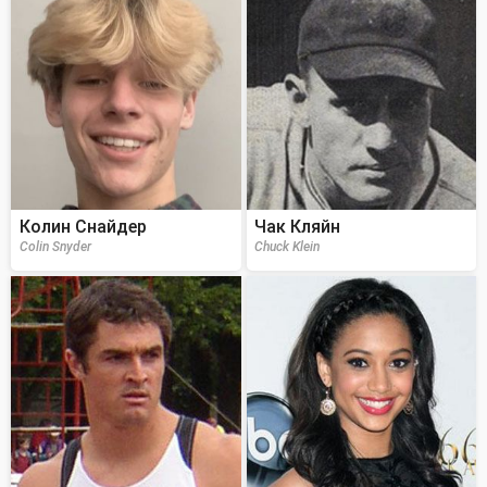
Колин Снайдер
Чак Кляйн
Colin Snyder
Chuck Klein